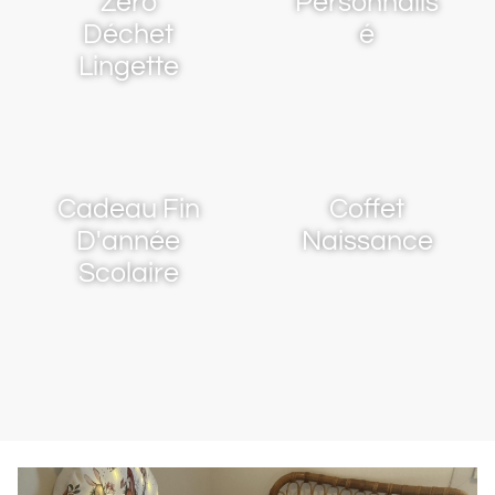
Zero
Personnalis
Déchet
é
Lingette
Cadeau Fin
Coffet
D'année
Naissance
Scolaire