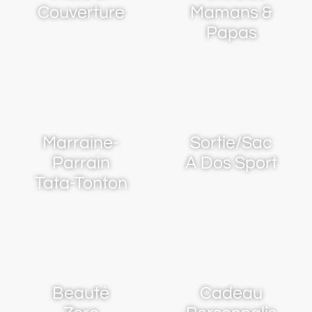
Couverture
Mamans &
Papas
Marraine-
Sortie/Sac
Parrain
A Dos Sport
Tata-Tonton
Beauté
Cadeau