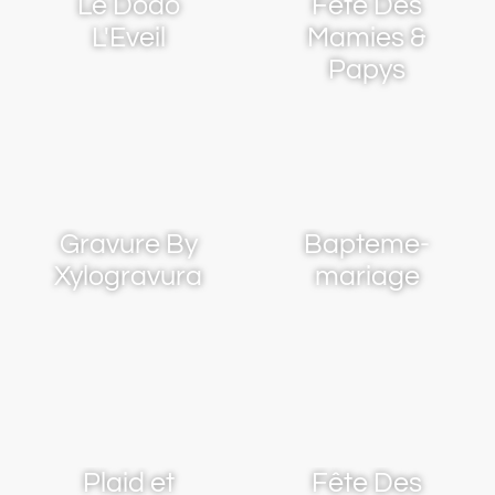
Le Dodo
Fete Des
L'Eveil
Mamies &
Papys
Gravure By
Bapteme-
Xylogravura
mariage
Plaid et
Fête Des