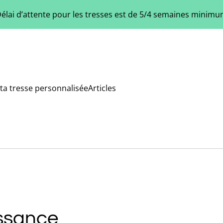
élai d’attente pour les tresses est de 5/4 semaines minim
ta tresse personnalisée
Articles
issance