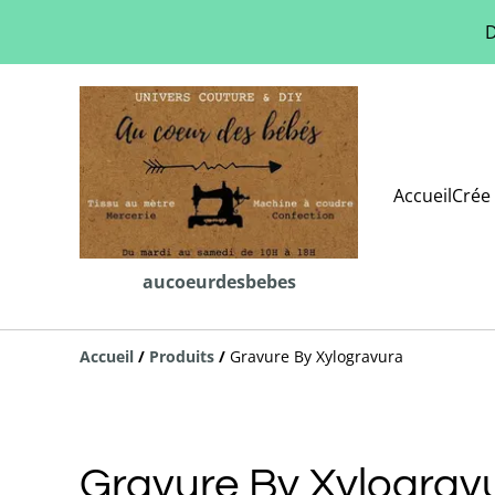
D
Accueil
Crée 
aucoeurdesbebes
Accueil
/
Produits
/
Gravure By Xylogravura
Gravure By Xylograv