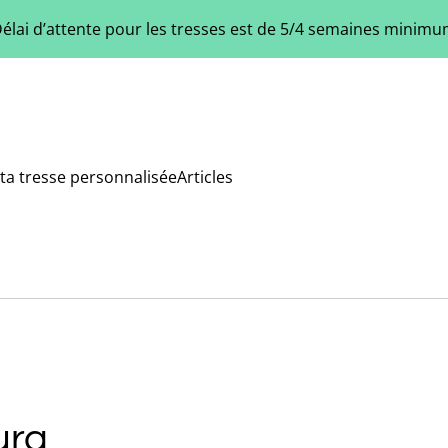
élai d’attente pour les tresses est de 5/4 semaines minim
ta tresse personnalisée
Articles
ura