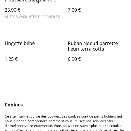
justice league
25,90 €
7,00 €
AUTRES VARIANTES DISPONIBLES
Lingette bébé
Ruban Noeud barrette
fleuri terra cotta
1,25 €
6,90 €
Cookies
Contact Us
Legal Terms
Ce site Internet utilise des cookies. Les cookies sont de petits fichiers qui
Privacy Policy
Cookie Policy
nous aident à comprendre comment vous utilisez nos services afin
d'améliorer votre expérience. Vous pouvez en savoir plus sur ces cookies
et contrôler la façon dont ils sont utilisés en cliquant sur « Paramètres des