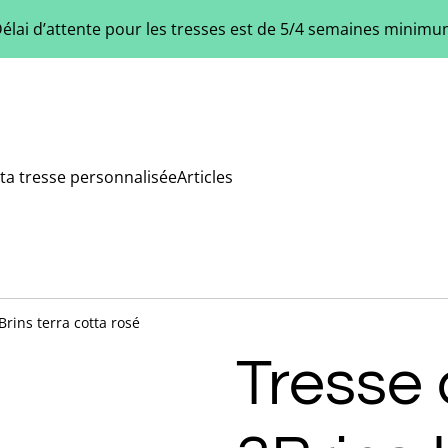
élai d’attente pour les tresses est de 5/4 semaines minim
ta tresse personnalisée
Articles
Brins terra cotta rosé
Tresse 