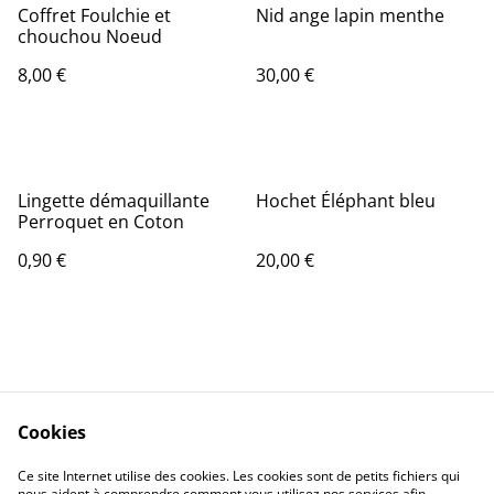
Coffret Foulchie et
Nid ange lapin menthe
chouchou Noeud
8,00 €
30,00 €
Lingette démaquillante
Hochet Éléphant bleu
Perroquet en Coton
0,90 €
20,00 €
Cookies
Contact Us
Legal Terms
Ce site Internet utilise des cookies. Les cookies sont de petits fichiers qui
Privacy Policy
Cookie Policy
nous aident à comprendre comment vous utilisez nos services afin