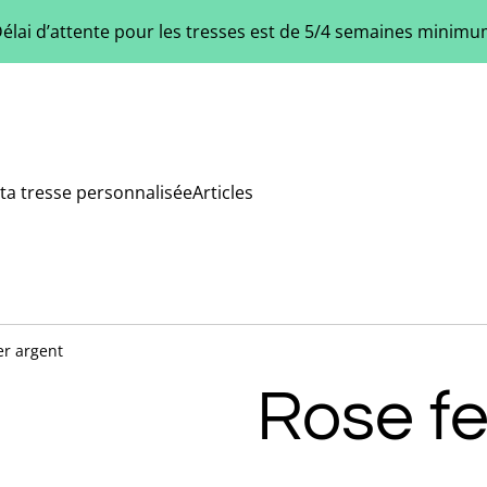
élai d’attente pour les tresses est de 5/4 semaines minim
ta tresse personnalisée
Articles
er argent
Rose fe