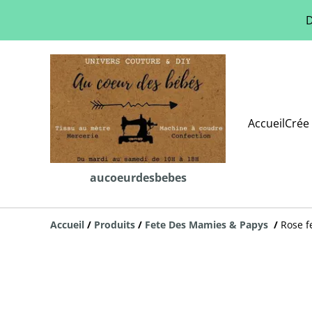
D
Accueil
Crée 
aucoeurdesbebes
Accueil
/
Produits
/
Fete Des Mamies & Papys
/
Rose f