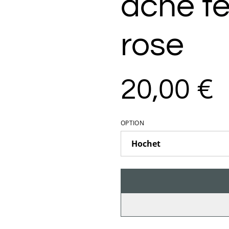
ache té
rose
20,00 €
OPTION