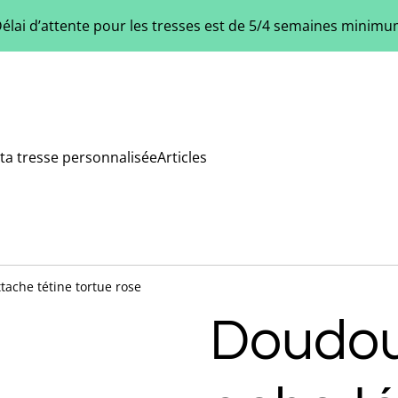
élai d’attente pour les tresses est de 5/4 semaines minim
ta tresse personnalisée
Articles
ache tétine tortue rose
Doudou