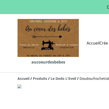
D
Accueil
Crée 
aucoeurdesbebes
Accueil
/
Produits
/
Le Dodo L'Eveil
/
Doudou/hochet/att