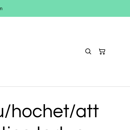
um
/hochet/att