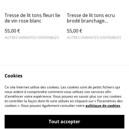
Tresse de lit tons fleuri lie
Tresse de lit tons ecru
de vin rose blanc
brodé branchage
cappuccino pois or
55,00 €
55,00 €
AUTRES VARIANTES DISPONIBLES
AUTRES VARIANTES DISPONIBLES
Cookies
Contact Us
Legal Terms
Ce site Internet utilise des cookies. Les cookies sont de petits fichiers qui
Privacy Policy
Cookie Policy
nous aident à comprendre comment vous utilisez nos services afin
d'améliorer votre expérience. Vous pouvez en savoir plus sur ces cookies
et contrôler la façon dont ils sont utilisés en cliquant sur « Paramètres des
cookies ». Vous pouvez également consulter notre
politique de cookies
.
Tout accepter