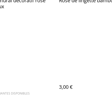
mural décoratif rose
Rose de lingette bamb
ux
3,00 €
IANTES DISPONIBLES