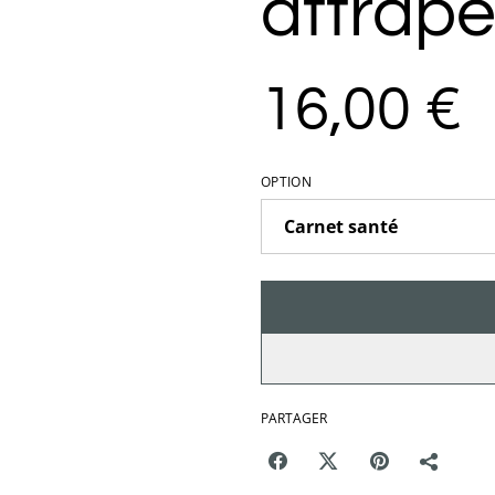
attrape
16,00 €
OPTION
PARTAGER