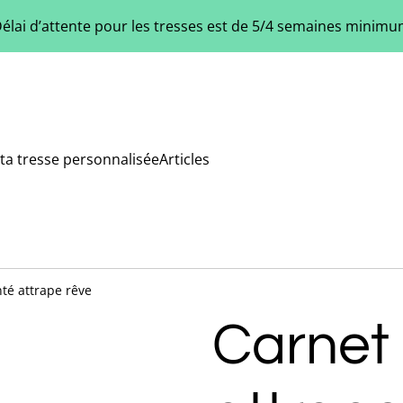
élai d’attente pour les tresses est de 5/4 semaines minim
ta tresse personnalisée
Articles
té attrape rêve
Carnet