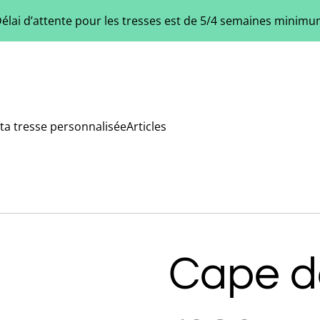
élai d’attente pour les tresses est de 5/4 semaines minim
ta tresse personnalisée
Articles
Cape de