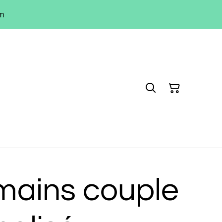
um
mains couple