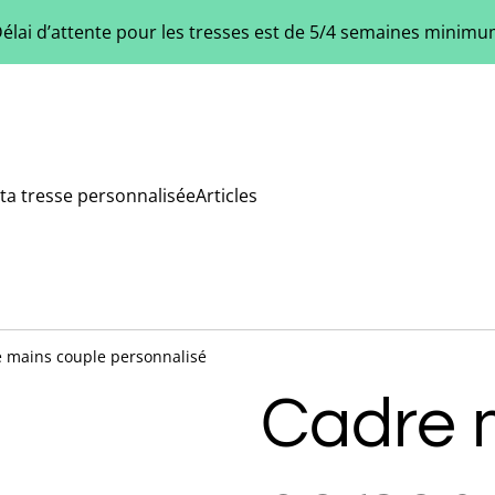
élai d’attente pour les tresses est de 5/4 semaines minim
ta tresse personnalisée
Articles
 mains couple personnalisé
Cadre 