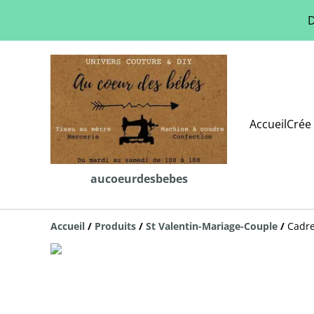
D
Accueil
Crée 
aucoeurdesbebes
Accueil
/
Produits
/
St Valentin-Mariage-Couple
/
Cadre